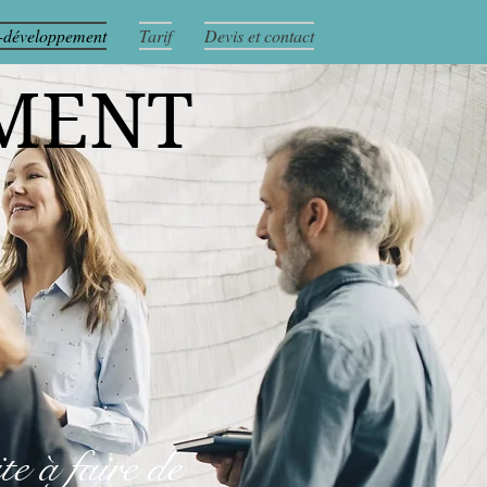
-développement
Tarif
Devis et contact
MENT
te à faire de