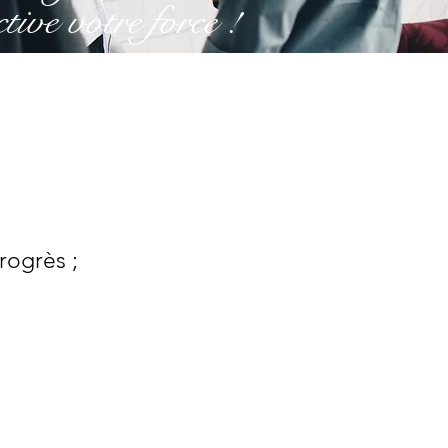
ective votre force !
?
rogrès ;