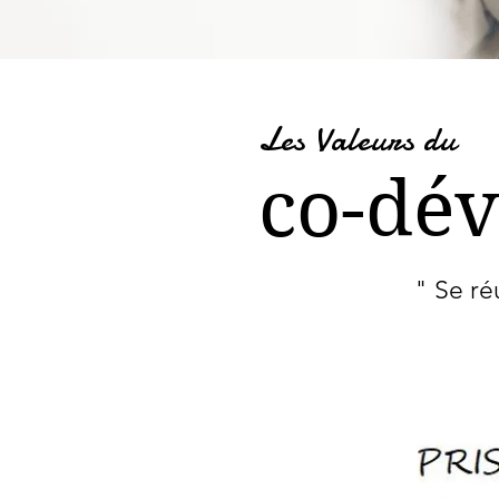
Les Valeurs du
co-dé
" Se ré