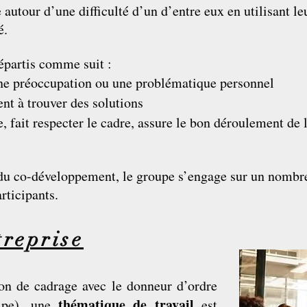
autour d’une difficulté d’un d’entre eux en utilisant l
é.
répartis comme suit :
une préoccupation ou une problématique personnel
ent à trouver des solutions
, fait respecter le cadre, assure le bon déroulement de 
s du co-développement, le groupe s’engage sur un nomb
rticipants.
treprise
ion de cadrage avec le donneur d’ordre
thématique de
travail
ipe), une
est